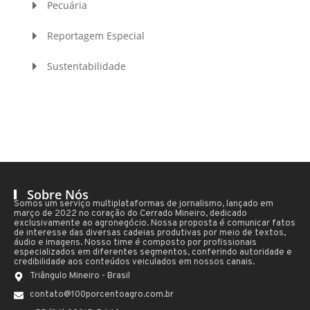
Pecuária
Reportagem Especial
Sustentabilidade
Sobre Nós
Somos um serviço multiplataformas de jornalismo, lançado em
março de 2022 no coração do Cerrado Mineiro, dedicado
exclusivamente ao agronegócio. Nossa proposta é comunicar fatos
de interesse das diversas cadeias produtivas por meio de textos,
áudio e imagens. Nosso time é composto por profissionais
especializados em diferentes segmentos, conferindo autoridade e
credibilidade aos conteúdos veiculados em nossos canais.
Triângulo Mineiro - Brasil
contato@100porcentoagro.com.br