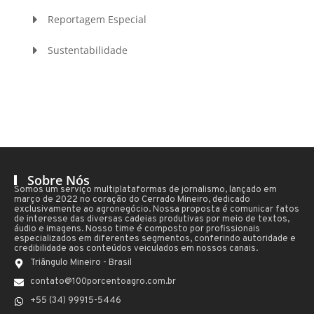
Reportagem Especial
Sustentabilidade
Sobre Nós
Somos um serviço multiplataformas de jornalismo, lançado em
março de 2022 no coração do Cerrado Mineiro, dedicado
exclusivamente ao agronegócio. Nossa proposta é comunicar fatos
de interesse das diversas cadeias produtivas por meio de textos,
áudio e imagens. Nosso time é composto por profissionais
especializados em diferentes segmentos, conferindo autoridade e
credibilidade aos conteúdos veiculados em nossos canais.
Triângulo Mineiro - Brasil
contato@100porcentoagro.com.br
+55 (34) 99915-5446