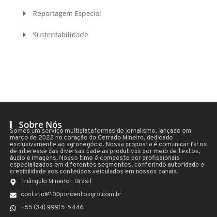
Reportagem Especial
Sustentabilidade
Sobre Nós
Somos um serviço multiplataformas de jornalismo, lançado em
março de 2022 no coração do Cerrado Mineiro, dedicado
exclusivamente ao agronegócio. Nossa proposta é comunicar fatos
de interesse das diversas cadeias produtivas por meio de textos,
áudio e imagens. Nosso time é composto por profissionais
especializados em diferentes segmentos, conferindo autoridade e
credibilidade aos conteúdos veiculados em nossos canais.
Triângulo Mineiro - Brasil
contato@100porcentoagro.com.br
+55 (34) 99915-5446