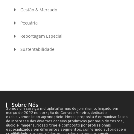
Gestão & Mercado
Pecuária
Reportagem Especial
Sustentabilidade
Sobre Nós
Somos um serviço multiplataformas de jornalismo, lançado em
março de 2022 no coração do Cerrado Mineiro, dedicado
exclusivamente ao agronegócio. Nossa proposta é comunicar fatos
de interesse das diversas cadeias produtivas por meio de textos,
áudio e imagens. Nosso time é composto por profissionais
especializados em diferentes segmentos, conferindo autoridade e