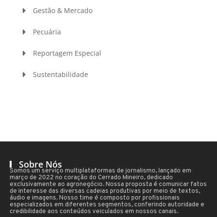
Gestão & Mercado
Pecuária
Reportagem Especial
Sustentabilidade
Sobre Nós
Somos um serviço multiplataformas de jornalismo, lançado em
março de 2022 no coração do Cerrado Mineiro, dedicado
exclusivamente ao agronegócio. Nossa proposta é comunicar fatos
de interesse das diversas cadeias produtivas por meio de textos,
áudio e imagens. Nosso time é composto por profissionais
especializados em diferentes segmentos, conferindo autoridade e
credibilidade aos conteúdos veiculados em nossos canais.