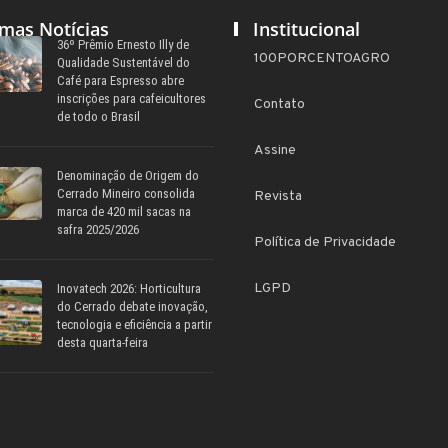
imas Notícias
Institucional
36º Prêmio Ernesto Illy de
100PORCENTOAGRO
Qualidade Sustentável do
Café para Espresso abre
inscrições para cafeicultores
Contato
de todo o Brasil
Assine
Denominação de Origem do
Cerrado Mineiro consolida
Revista
marca de 420 mil sacas na
safra 2025/2026
Política de Privacidade
LGPD
Inovatech 2026: Horticultura
do Cerrado debate inovação,
tecnologia e eficiência a partir
desta quarta-feira