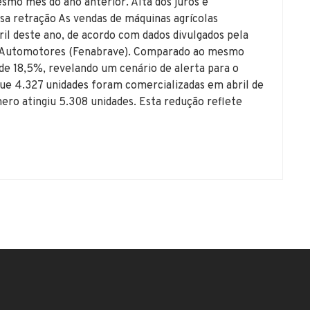
o mês do ano anterior. Alta dos juros e
essa retração As vendas de máquinas agrícolas
il deste ano, de acordo com dados divulgados pela
os Automotores (Fenabrave). Comparado ao mesmo
de 18,5%, revelando um cenário de alerta para o
ue 4.327 unidades foram comercializadas em abril de
o atingiu 5.308 unidades. Esta redução reflete