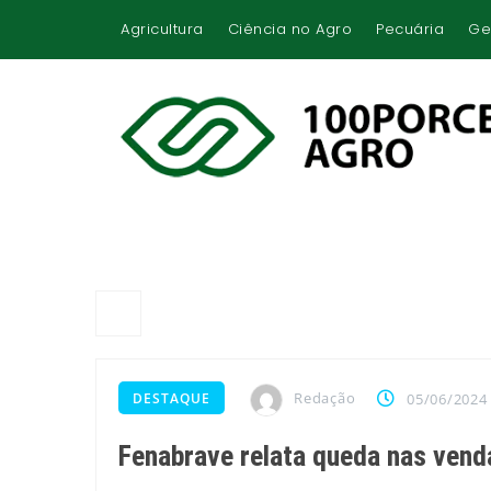
Agricultura
Ciência no Agro
Pecuária
Ge
Redação
DESTAQUE
05/06/2024
Fenabrave relata queda nas vend