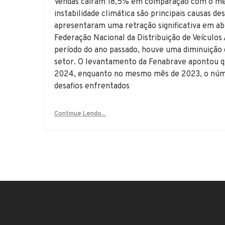
Vendas caíram 18,5% em comparação com o mesm
instabilidade climática são principais causas d
apresentaram uma retração significativa em abr
Federação Nacional da Distribuição de Veícul
período do ano passado, houve uma diminuição 
setor. O levantamento da Fenabrave apontou q
2024, enquanto no mesmo mês de 2023, o númer
desafios enfrentados
Continue Lendo...