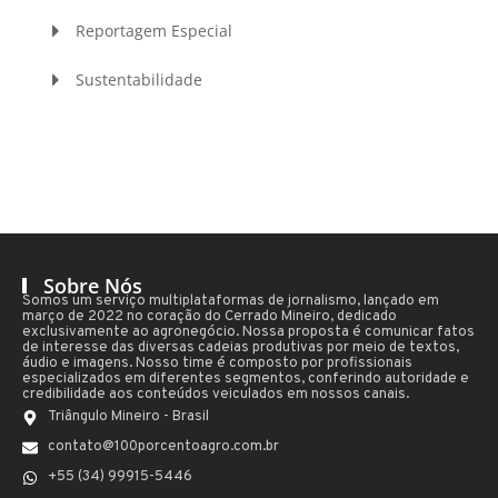
Reportagem Especial
Sustentabilidade
Sobre Nós
Somos um serviço multiplataformas de jornalismo, lançado em
março de 2022 no coração do Cerrado Mineiro, dedicado
exclusivamente ao agronegócio. Nossa proposta é comunicar fatos
de interesse das diversas cadeias produtivas por meio de textos,
áudio e imagens. Nosso time é composto por profissionais
especializados em diferentes segmentos, conferindo autoridade e
credibilidade aos conteúdos veiculados em nossos canais.
Triângulo Mineiro - Brasil
contato@100porcentoagro.com.br
+55 (34) 99915-5446