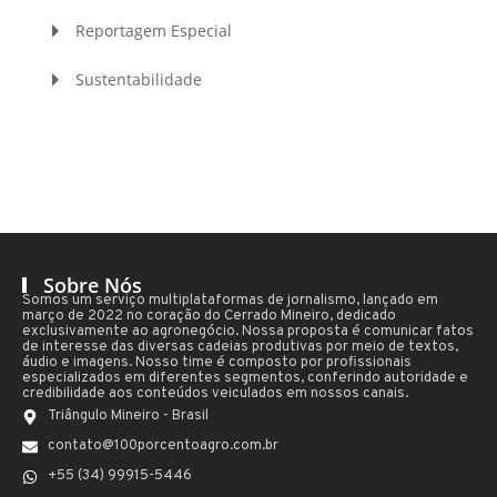
Reportagem Especial
Sustentabilidade
Sobre Nós
Somos um serviço multiplataformas de jornalismo, lançado em
março de 2022 no coração do Cerrado Mineiro, dedicado
exclusivamente ao agronegócio. Nossa proposta é comunicar fatos
de interesse das diversas cadeias produtivas por meio de textos,
áudio e imagens. Nosso time é composto por profissionais
especializados em diferentes segmentos, conferindo autoridade e
credibilidade aos conteúdos veiculados em nossos canais.
Triângulo Mineiro - Brasil
contato@100porcentoagro.com.br
+55 (34) 99915-5446