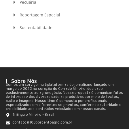
Pecuária
Reportagem Especial
Sustentabilidade
Sobre Nós
Somos um serviço multiplataformas de jornalismo, lançado em
março de 2022 no coração do Cerrado Mineiro, dedicado
exclusivamente ao agronegócio. Nossa proposta é comunicar fatos
de interesse das diversas cadeias produtivas por meio de textos,
áudio e imagens. Nosso time é composto por profissionais
especializados em diferentes segmentos, conferindo autoridade e
credibilidade aos conteúdos veiculados em nossos canais.
Triângulo Mineiro - Brasil
contato@100porcentoagro.com.br