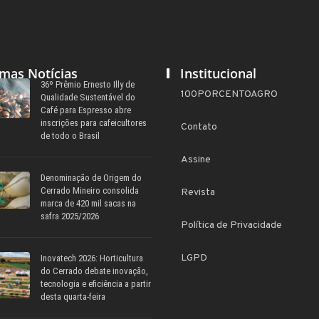
imas Notícias
Institucional
36º Prêmio Ernesto Illy de
100PORCENTOAGRO
Qualidade Sustentável do
Café para Espresso abre
inscrições para cafeicultores
Contato
de todo o Brasil
Assine
Denominação de Origem do
Cerrado Mineiro consolida
Revista
marca de 420 mil sacas na
safra 2025/2026
Política de Privacidade
LGPD
Inovatech 2026: Horticultura
do Cerrado debate inovação,
tecnologia e eficiência a partir
desta quarta-feira