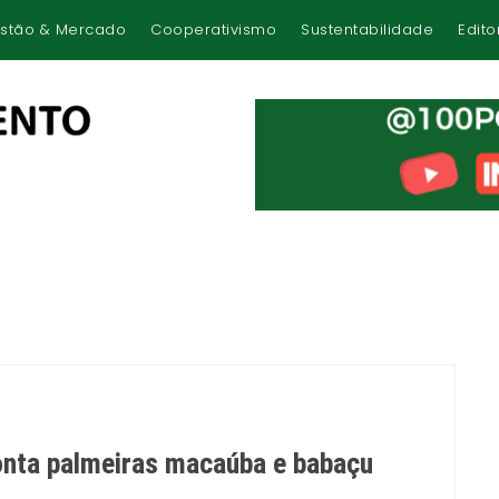
stão & Mercado
Cooperativismo
Sustentabilidade
Edito
conta palmeiras macaúba e babaçu