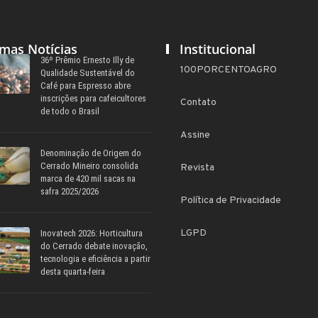
imas Notícias
Institucional
36º Prêmio Ernesto Illy de
100PORCENTOAGRO
Qualidade Sustentável do
Café para Espresso abre
inscrições para cafeicultores
Contato
de todo o Brasil
Assine
Denominação de Origem do
Cerrado Mineiro consolida
Revista
marca de 420 mil sacas na
safra 2025/2026
Política de Privacidade
LGPD
Inovatech 2026: Horticultura
do Cerrado debate inovação,
tecnologia e eficiência a partir
desta quarta-feira