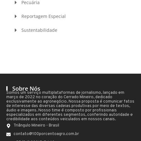
Pecuária
Reportagem Especial
Sustentabilidade
Sobre Nós
Somos um serviço multiplataformas de jornalismo, lançado em
março de 2022 no coração do Cerrado Mineiro, dedicado
exclusivamente ao agronegócio. Nossa proposta é comunicar fatos
de interesse das diversas cadeias produtivas por meio de textos,
áudio e imagens. Nosso time é composto por profissionais
especializados em diferentes segmentos, conferindo autoridade e
credibilidade aos conteúdos veiculados em nossos canais.
Triângulo Mineiro - Brasil
contato@100porcentoagro.com.br