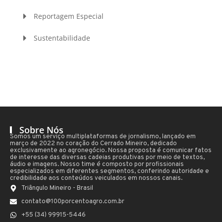
Reportagem Especial
Sustentabilidade
Sobre Nós
Somos um serviço multiplataformas de jornalismo, lançado em
março de 2022 no coração do Cerrado Mineiro, dedicado
exclusivamente ao agronegócio. Nossa proposta é comunicar fatos
de interesse das diversas cadeias produtivas por meio de textos,
áudio e imagens. Nosso time é composto por profissionais
especializados em diferentes segmentos, conferindo autoridade e
credibilidade aos conteúdos veiculados em nossos canais.
Triângulo Mineiro - Brasil
contato@100porcentoagro.com.br
+55 (34) 99915-5446