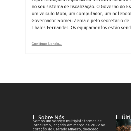
representações regionais do Instituto Mineir
no seu sistema de fiscalização. O Governo do E
um veículo Mobi, um computador, um notebook e
Governador Romeu Zema e pelo secretário de E
Thales Fernandes. Os equipamentos estão sendo 
Continue Lendo...
Sobre Nós
Últ
Somos um serviço multiplataformas de
jornalismo, lançado em março de 2022 no
coração do Cerrado Mineiro, dedicado