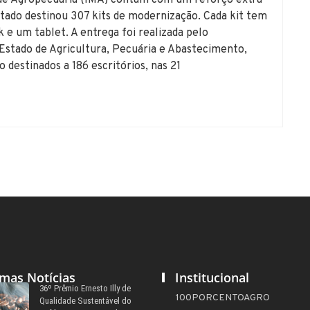
o de Agropecuária (IMA) contam com um reforço extra
stado destinou 307 kits de modernização. Cada kit tem
 um tablet. A entrega foi realizada pelo
stado de Agricultura, Pecuária e Abastecimento,
destinados a 186 escritórios, nas 21
imas Notícias
Institucional
36º Prêmio Ernesto Illy de
100PORCENTOAGRO
Qualidade Sustentável do