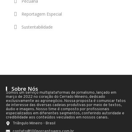
Pecuária
Reportagem Especial
Sustentabilidade
Sobre Nós
Somos um serviço multiplataformas de jornalismo, lançado em
março de 2022 no coração do Cerrado Mineiro, dedicado
exclusivamente ao agronegócio. Nossa proposta é comunicar fatos
de interesse das diversas cadeias produtivas por meio de textos,
áudio e imagens. Nosso time é composto por profissionais
especializados em diferentes segmentos, conferindo autoridade e
credibilidade aos conteúdos veiculados em nossos canais.
Triângulo Mineiro - Brasil
contato@100porcentoagro.com.br