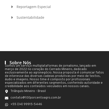
Reportagem Especial
Sustentabilidade
Sobre Nós
Somos um serviço multiplataformas de jornalismo, lançado em
março de 2022 no coração do Cerrado Mineiro, dedicado
exclusivamente ao agronegócio. Nossa proposta é comunicar fatos
de interesse das diversas cadeias produtivas por meio de textos,
áudio e imagens. Nosso time é composto por profissionais
especializados em diferentes segmentos, conferindo autoridade e
credibilidade aos conteúdos veiculados em nossos canais.
Triângulo Mineiro - Brasil
contato@100porcentoagro.com.br
+55 (34) 99915-5446