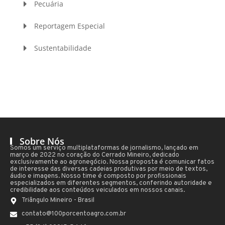
Pecuária
Reportagem Especial
Sustentabilidade
Sobre Nós
Somos um serviço multiplataformas de jornalismo, lançado em
março de 2022 no coração do Cerrado Mineiro, dedicado
exclusivamente ao agronegócio. Nossa proposta é comunicar fatos
de interesse das diversas cadeias produtivas por meio de textos,
áudio e imagens. Nosso time é composto por profissionais
especializados em diferentes segmentos, conferindo autoridade e
credibilidade aos conteúdos veiculados em nossos canais.
Triângulo Mineiro - Brasil
contato@100porcentoagro.com.br