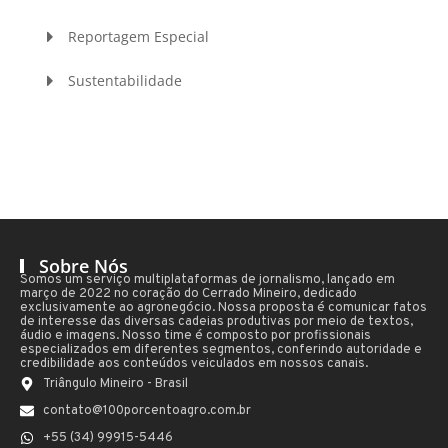
Reportagem Especial
Sustentabilidade
Sobre Nós
Somos um serviço multiplataformas de jornalismo, lançado em
março de 2022 no coração do Cerrado Mineiro, dedicado
exclusivamente ao agronegócio. Nossa proposta é comunicar fatos
de interesse das diversas cadeias produtivas por meio de textos,
áudio e imagens. Nosso time é composto por profissionais
especializados em diferentes segmentos, conferindo autoridade e
credibilidade aos conteúdos veiculados em nossos canais.
Triângulo Mineiro - Brasil
contato@100porcentoagro.com.br
+55 (34) 99915-5446