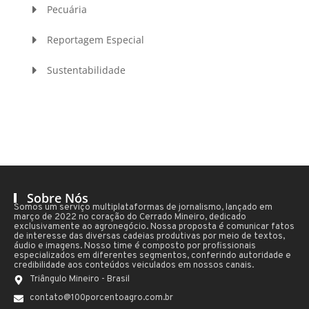
Pecuária
Reportagem Especial
Sustentabilidade
Sobre Nós
Somos um serviço multiplataformas de jornalismo, lançado em
março de 2022 no coração do Cerrado Mineiro, dedicado
exclusivamente ao agronegócio. Nossa proposta é comunicar fatos
de interesse das diversas cadeias produtivas por meio de textos,
áudio e imagens. Nosso time é composto por profissionais
especializados em diferentes segmentos, conferindo autoridade e
credibilidade aos conteúdos veiculados em nossos canais.
Triângulo Mineiro - Brasil
contato@100porcentoagro.com.br