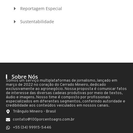
Reportagem Especial
Sustentabilidade
Sobre Nós
Somos um serviço multiplataformas de jornalismo, lançado em
março de 2022 no coração do Cerrado Mineiro, dedicado
exclusivamente ao agronegócio. Nossa proposta é comunicar fatos
de interesse das diversas cadeias produtivas por meio de textos,
áudio e imagens. Nosso time é composto por profissionais
especializados em diferentes segmentos, conferindo autoridade e
credibilidade aos conteúdos veiculados em nossos canais.
Triângulo Mineiro - Brasil
contato@100porcentoagro.com.br
+55 (34) 99915-5446