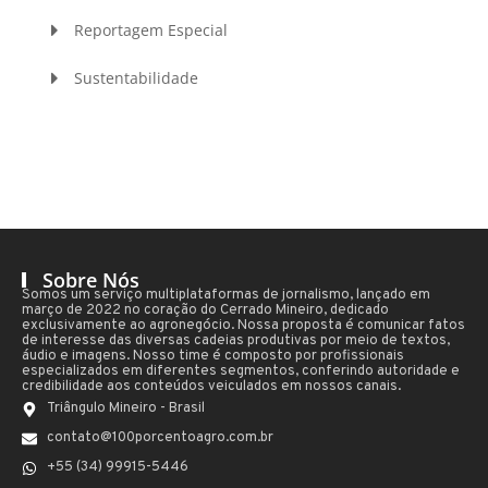
Reportagem Especial
Sustentabilidade
Sobre Nós
Somos um serviço multiplataformas de jornalismo, lançado em
março de 2022 no coração do Cerrado Mineiro, dedicado
exclusivamente ao agronegócio. Nossa proposta é comunicar fatos
de interesse das diversas cadeias produtivas por meio de textos,
áudio e imagens. Nosso time é composto por profissionais
especializados em diferentes segmentos, conferindo autoridade e
credibilidade aos conteúdos veiculados em nossos canais.
Triângulo Mineiro - Brasil
contato@100porcentoagro.com.br
+55 (34) 99915-5446