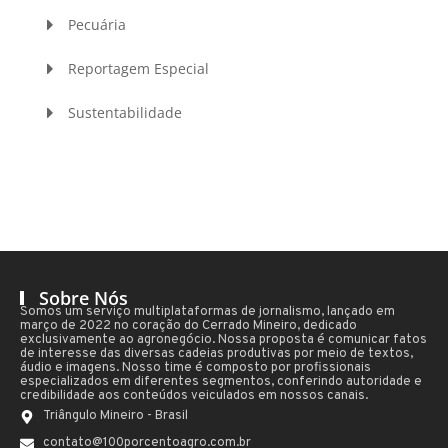
Pecuária
Reportagem Especial
Sustentabilidade
Sobre Nós
Somos um serviço multiplataformas de jornalismo, lançado em
março de 2022 no coração do Cerrado Mineiro, dedicado
exclusivamente ao agronegócio. Nossa proposta é comunicar fatos
de interesse das diversas cadeias produtivas por meio de textos,
áudio e imagens. Nosso time é composto por profissionais
especializados em diferentes segmentos, conferindo autoridade e
credibilidade aos conteúdos veiculados em nossos canais.
Triângulo Mineiro - Brasil
contato@100porcentoagro.com.br