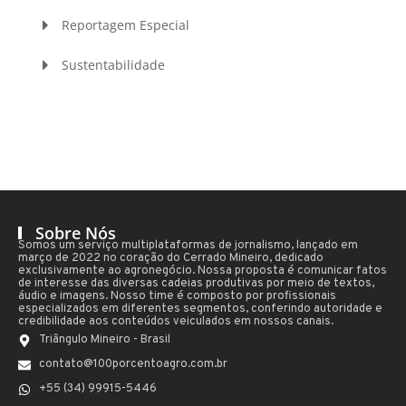
Reportagem Especial
Sustentabilidade
Sobre Nós
Somos um serviço multiplataformas de jornalismo, lançado em
março de 2022 no coração do Cerrado Mineiro, dedicado
exclusivamente ao agronegócio. Nossa proposta é comunicar fatos
de interesse das diversas cadeias produtivas por meio de textos,
áudio e imagens. Nosso time é composto por profissionais
especializados em diferentes segmentos, conferindo autoridade e
credibilidade aos conteúdos veiculados em nossos canais.
Triângulo Mineiro - Brasil
contato@100porcentoagro.com.br
+55 (34) 99915-5446