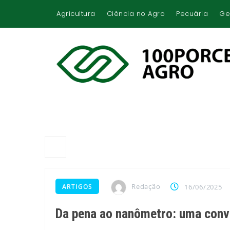
Agricultura
Ciência no Agro
Pecuária
Ge
Redação
ARTIGOS
16/06/2025
Da pena ao nanômetro: uma conv