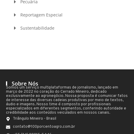
Pecuária
Reportagem Especial
Sustentabilidade
Sobre Nós
Somos um serviço multiplataformas de jornalismo, lançado em
março de 2022 no coração do Cerrado Mineiro, dedicado
exclusivamente ao agronegócio. Nossa proposta é comunicar fatos
de interesse das diversas cadeias produtivas por meio de textos,
áudio e imagens. Nosso time é composto por profissionais
especializados em diferentes segmentos, conferindo autoridade e
credibilidade aos conteúdos veiculados em nossos canais.
Triângulo Mineiro - Brasil
contato@100porcentoagro.com.br