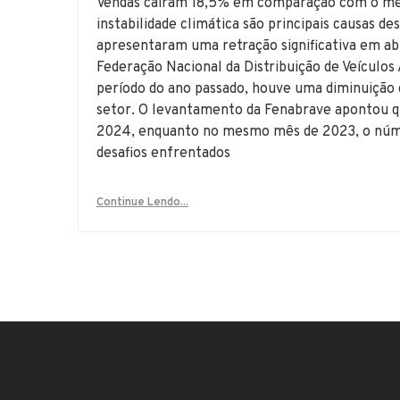
Vendas caíram 18,5% em comparação com o mesm
instabilidade climática são principais causas d
apresentaram uma retração significativa em abr
Federação Nacional da Distribuição de Veícul
período do ano passado, houve uma diminuição 
setor. O levantamento da Fenabrave apontou q
2024, enquanto no mesmo mês de 2023, o númer
desafios enfrentados
Continue Lendo...