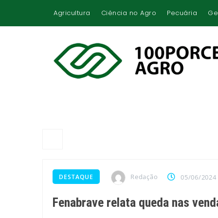
Agricultura
Ciência no Agro
Pecuária
Ge
Redação
DESTAQUE
05/06/2024
Fenabrave relata queda nas vend