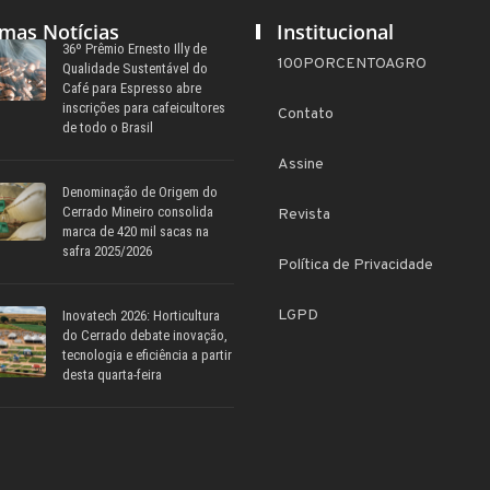
imas Notícias
Institucional
36º Prêmio Ernesto Illy de
100PORCENTOAGRO
Qualidade Sustentável do
Café para Espresso abre
inscrições para cafeicultores
Contato
de todo o Brasil
Assine
Denominação de Origem do
Cerrado Mineiro consolida
Revista
marca de 420 mil sacas na
safra 2025/2026
Política de Privacidade
LGPD
Inovatech 2026: Horticultura
do Cerrado debate inovação,
tecnologia e eficiência a partir
desta quarta-feira