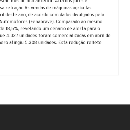
o mês do ano anterior. Alta dos juros e
essa retração As vendas de máquinas agrícolas
il deste ano, de acordo com dados divulgados pela
os Automotores (Fenabrave). Comparado ao mesmo
de 18,5%, revelando um cenário de alerta para o
ue 4.327 unidades foram comercializadas em abril de
o atingiu 5.308 unidades. Esta redução reflete