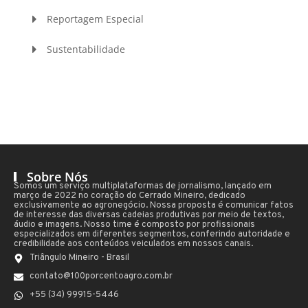
Reportagem Especial
Sustentabilidade
Sobre Nós
Somos um serviço multiplataformas de jornalismo, lançado em
março de 2022 no coração do Cerrado Mineiro, dedicado
exclusivamente ao agronegócio. Nossa proposta é comunicar fatos
de interesse das diversas cadeias produtivas por meio de textos,
áudio e imagens. Nosso time é composto por profissionais
especializados em diferentes segmentos, conferindo autoridade e
credibilidade aos conteúdos veiculados em nossos canais.
Triângulo Mineiro - Brasil
contato@100porcentoagro.com.br
+55 (34) 99915-5446