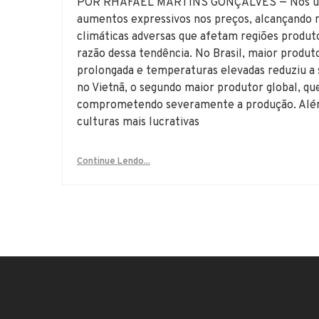
POR RHAFAEL MARTINS GONÇALVES — Nos últim
aumentos expressivos nos preços, alcançando n
climáticas adversas que afetam regiões produto
razão dessa tendência. No Brasil, maior produ
prolongada e temperaturas elevadas reduziu a
no Vietnã, o segundo maior produtor global, q
comprometendo severamente a produção. Além d
culturas mais lucrativas
Continue Lendo...