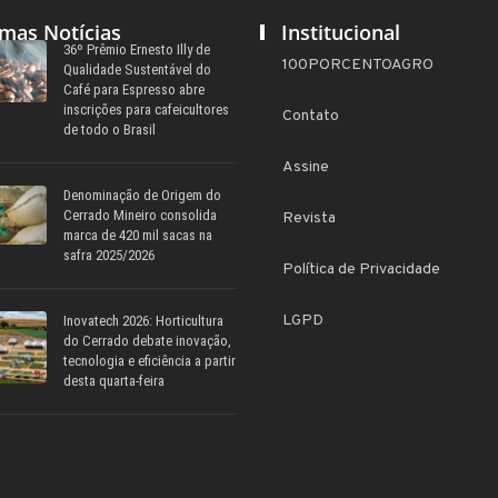
imas Notícias
Institucional
36º Prêmio Ernesto Illy de
100PORCENTOAGRO
Qualidade Sustentável do
Café para Espresso abre
inscrições para cafeicultores
Contato
de todo o Brasil
Assine
Denominação de Origem do
Cerrado Mineiro consolida
Revista
marca de 420 mil sacas na
safra 2025/2026
Política de Privacidade
LGPD
Inovatech 2026: Horticultura
do Cerrado debate inovação,
tecnologia e eficiência a partir
desta quarta-feira