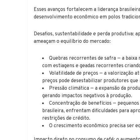
Esses avanços fortalecem a liderança brasilei
desenvolvimento econômico em polos tradiciona
Desafios, sustentabilidade e perda produtiva: a
ameaçam o equilíbrio do mercado:
Quebras recorrentes de safra — a baixa 
com estiagens e geadas recorrentes criando
Volatilidade de preços — a valorização 
preços pode desestabilizar produtores que 
Pressão climática — a expansão da produ
gerando impactos negativos à produção.
Concentração de benefícios — pequenos 
brasileira, enfrentam dificuldades para apr
restrições de crédito.
O crescimento econômico precisa ser equ
Impacto direto no consumo de café: o aumento