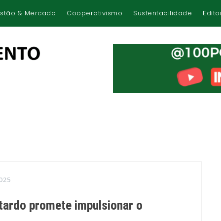
stão & Mercado
Cooperativismo
Sustentabilidade
Edito
025
tardo promete impulsionar o