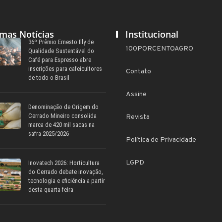
imas Notícias
Institucional
36º Prêmio Ernesto Illy de
100PORCENTOAGRO
Qualidade Sustentável do
Café para Espresso abre
inscrições para cafeicultores
Contato
de todo o Brasil
Assine
Denominação de Origem do
Cerrado Mineiro consolida
Revista
marca de 420 mil sacas na
safra 2025/2026
Política de Privacidade
LGPD
Inovatech 2026: Horticultura
do Cerrado debate inovação,
tecnologia e eficiência a partir
desta quarta-feira