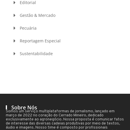
Editorial
Gestão & Mercado
Pecuária
Reportagem Especial
Sustentabilidade
Sobre Nós
Somos um serviço multiplataformas de jornalismo, lançado em
março de 2022 no coração do Cerrado Mineiro, dedicado
exclusivamente ao agronegócio. Nossa proposta é comunicar fatos
de interesse das diversas cadeias produtivas por meio de textos,
áudio e imagens. Nosso time é composto por profissionais