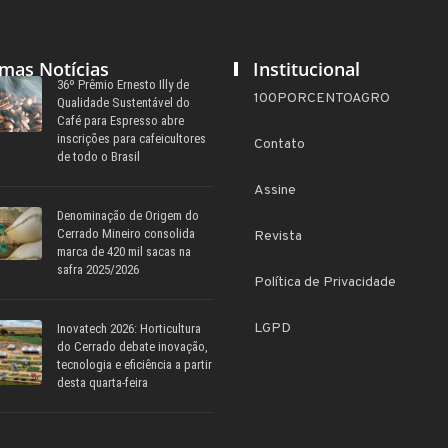
imas Notícias
Institucional
36º Prêmio Ernesto Illy de
100PORCENTOAGRO
Qualidade Sustentável do
Café para Espresso abre
inscrições para cafeicultores
Contato
de todo o Brasil
Assine
Denominação de Origem do
Cerrado Mineiro consolida
Revista
marca de 420 mil sacas na
safra 2025/2026
Política de Privacidade
LGPD
Inovatech 2026: Horticultura
do Cerrado debate inovação,
tecnologia e eficiência a partir
desta quarta-feira