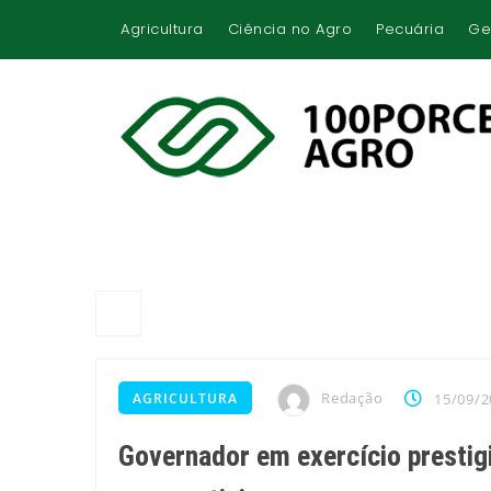
Agricultura
Ciência no Agro
Pecuária
Ge
Redação
AGRICULTURA
15/09/2
Governador em exercício prestigi