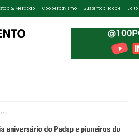
stão & Mercado
Cooperativismo
Sustentabilidade
Edito
023
a aniversário do Padap e pioneiros do