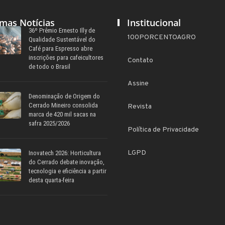
imas Notícias
Institucional
36º Prêmio Ernesto Illy de
100PORCENTOAGRO
Qualidade Sustentável do
Café para Espresso abre
inscrições para cafeicultores
Contato
de todo o Brasil
Assine
Denominação de Origem do
Cerrado Mineiro consolida
Revista
marca de 420 mil sacas na
safra 2025/2026
Política de Privacidade
LGPD
Inovatech 2026: Horticultura
do Cerrado debate inovação,
tecnologia e eficiência a partir
desta quarta-feira