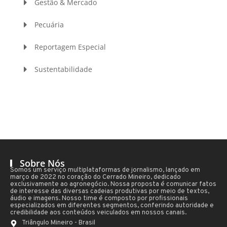
Gestão & Mercado
Pecuária
Reportagem Especial
Sustentabilidade
Sobre Nós
Somos um serviço multiplataformas de jornalismo, lançado em
março de 2022 no coração do Cerrado Mineiro, dedicado
exclusivamente ao agronegócio. Nossa proposta é comunicar fatos
de interesse das diversas cadeias produtivas por meio de textos,
áudio e imagens. Nosso time é composto por profissionais
especializados em diferentes segmentos, conferindo autoridade e
credibilidade aos conteúdos veiculados em nossos canais.
Triângulo Mineiro - Brasil