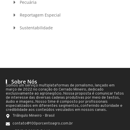
Pecuária
Reportagem Especial
Sustentabilidade
Sobre Nós
Somos um serviço multiplataformas de jornalismo, lançado em
março de 2022 no coração do Cerrado Mineiro, dedicado
exclusivamente ao agronegócio. Nossa proposta é comunicar fatos
de interesse das diversas cadeias produtivas por meio de textos,
áudio e imagens. Nosso time é composto por profissionais
especializados em diferentes segmentos, conferindo autoridade e
credibilidade aos conteúdos veiculados em nossos canais.
Triângulo Mineiro - Brasil
contato@100porcentoagro.com.br