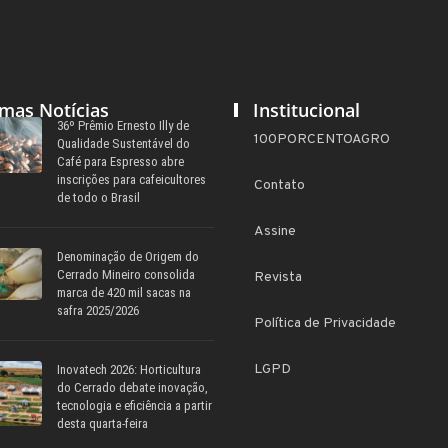
imas Notícias
Institucional
36º Prêmio Ernesto Illy de
100PORCENTOAGRO
Qualidade Sustentável do
Café para Espresso abre
inscrições para cafeicultores
Contato
de todo o Brasil
Assine
Denominação de Origem do
Cerrado Mineiro consolida
Revista
marca de 420 mil sacas na
safra 2025/2026
Política de Privacidade
LGPD
Inovatech 2026: Horticultura
do Cerrado debate inovação,
tecnologia e eficiência a partir
desta quarta-feira