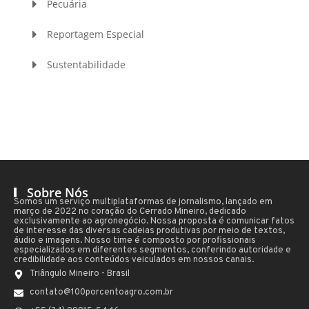
Pecuária
Reportagem Especial
Sustentabilidade
Sobre Nós
Somos um serviço multiplataformas de jornalismo, lançado em
março de 2022 no coração do Cerrado Mineiro, dedicado
exclusivamente ao agronegócio. Nossa proposta é comunicar fatos
de interesse das diversas cadeias produtivas por meio de textos,
áudio e imagens. Nosso time é composto por profissionais
especializados em diferentes segmentos, conferindo autoridade e
credibilidade aos conteúdos veiculados em nossos canais.
Triângulo Mineiro - Brasil
contato@100porcentoagro.com.br