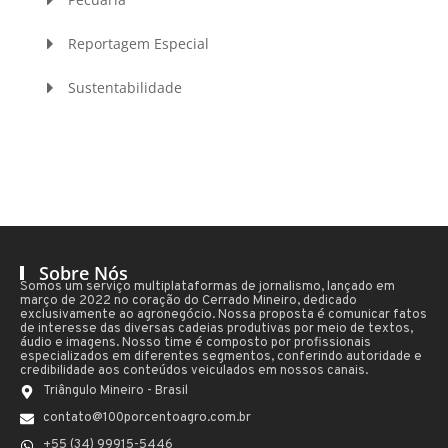
Reportagem Especial
Sustentabilidade
Sobre Nós
Somos um serviço multiplataformas de jornalismo, lançado em
março de 2022 no coração do Cerrado Mineiro, dedicado
exclusivamente ao agronegócio. Nossa proposta é comunicar fatos
de interesse das diversas cadeias produtivas por meio de textos,
áudio e imagens. Nosso time é composto por profissionais
especializados em diferentes segmentos, conferindo autoridade e
credibilidade aos conteúdos veiculados em nossos canais.
Triângulo Mineiro - Brasil
contato@100porcentoagro.com.br
+55 (34) 99915-5446