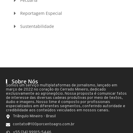
Pecuária
Reportagem Especial
Sustentabilidade
Sobre Nós
Somos um serviço multiplataformas de jornalismo, lançado em
março de 2022 no coração do Cerrado Mineiro, dedicado
exclusivamente ao agronegócio. Nossa proposta é comunicar fatos
de interesse das diversas cadeias produtivas por meio de textos,
áudio e imagens. Nosso time é composto por profissionais
especializados em diferentes segmentos, conferindo autoridade e
credibilidade aos conteúdos veiculados em nossos canais.
Triângulo Mineiro - Brasil
contato@100porcentoagro.com.br
+55 (34) 99915-5446