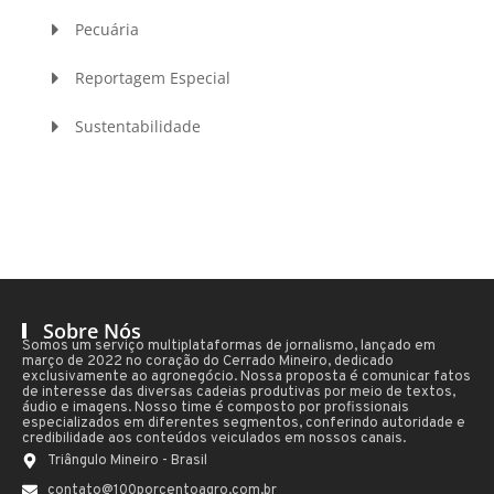
Pecuária
Reportagem Especial
Sustentabilidade
Sobre Nós
Somos um serviço multiplataformas de jornalismo, lançado em
março de 2022 no coração do Cerrado Mineiro, dedicado
exclusivamente ao agronegócio. Nossa proposta é comunicar fatos
de interesse das diversas cadeias produtivas por meio de textos,
áudio e imagens. Nosso time é composto por profissionais
especializados em diferentes segmentos, conferindo autoridade e
credibilidade aos conteúdos veiculados em nossos canais.
Triângulo Mineiro - Brasil
contato@100porcentoagro.com.br