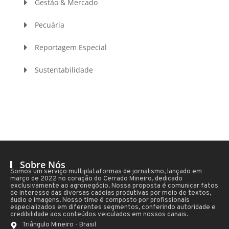
Gestão & Mercado
Pecuária
Reportagem Especial
Sustentabilidade
Sobre Nós
Somos um serviço multiplataformas de jornalismo, lançado em
março de 2022 no coração do Cerrado Mineiro, dedicado
exclusivamente ao agronegócio. Nossa proposta é comunicar fatos
de interesse das diversas cadeias produtivas por meio de textos,
áudio e imagens. Nosso time é composto por profissionais
especializados em diferentes segmentos, conferindo autoridade e
credibilidade aos conteúdos veiculados em nossos canais.
Triângulo Mineiro - Brasil