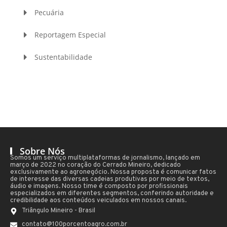
Pecuária
Reportagem Especial
Sustentabilidade
Sobre Nós
Somos um serviço multiplataformas de jornalismo, lançado em
março de 2022 no coração do Cerrado Mineiro, dedicado
exclusivamente ao agronegócio. Nossa proposta é comunicar fatos
de interesse das diversas cadeias produtivas por meio de textos,
áudio e imagens. Nosso time é composto por profissionais
especializados em diferentes segmentos, conferindo autoridade e
credibilidade aos conteúdos veiculados em nossos canais.
Triângulo Mineiro - Brasil
contato@100porcentoagro.com.br