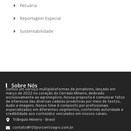
Pecuária
Reportagem Especial
Sustentabilidade
Sobre Nós
Somos um serviço multiplataformas de jornalismo, lançado em
março de 2022 no coração do Cerrado Mineiro, dedicado
exclusivamente ao agronegócio. Nossa proposta é comunicar fatos
de interesse das diversas cadeias produtivas por meio de textos,
áudio e imagens. Nosso time é composto por profissionais
especializados em diferentes segmentos, conferindo autoridade e
credibilidade aos conteúdos veiculados em nossos canais.
Triângulo Mineiro - Brasil
contato@100porcentoagro.com.br