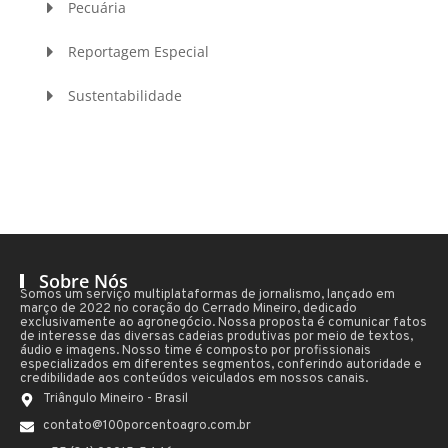
Pecuária
Reportagem Especial
Sustentabilidade
Sobre Nós
Somos um serviço multiplataformas de jornalismo, lançado em
março de 2022 no coração do Cerrado Mineiro, dedicado
exclusivamente ao agronegócio. Nossa proposta é comunicar fatos
de interesse das diversas cadeias produtivas por meio de textos,
áudio e imagens. Nosso time é composto por profissionais
especializados em diferentes segmentos, conferindo autoridade e
credibilidade aos conteúdos veiculados em nossos canais.
Triângulo Mineiro - Brasil
contato@100porcentoagro.com.br