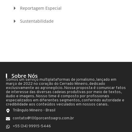
Reportagem Especial
Sustentabilidade
Sobre Nós
Somos um serviço multiplataformas de jornalismo, lançado em
março de 2022 no coração do Cerrado Mineiro, dedicado
exclusivamente ao agronegócio. Nossa proposta é comunicar fatos
de interesse das diversas cadeias produtivas por meio de textos,
áudio e imagens. Nosso time é composto por profissionais
especializados em diferentes segmentos, conferindo autoridade e
credibilidade aos conteúdos veiculados em nossos canais.
Triângulo Mineiro - Brasil
contato@100porcentoagro.com.br
+55 (34) 99915-5446