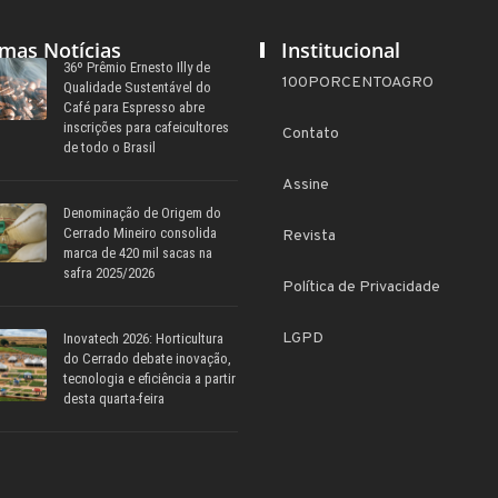
imas Notícias
Institucional
36º Prêmio Ernesto Illy de
100PORCENTOAGRO
Qualidade Sustentável do
Café para Espresso abre
inscrições para cafeicultores
Contato
de todo o Brasil
Assine
Denominação de Origem do
Cerrado Mineiro consolida
Revista
marca de 420 mil sacas na
safra 2025/2026
Política de Privacidade
LGPD
Inovatech 2026: Horticultura
do Cerrado debate inovação,
tecnologia e eficiência a partir
desta quarta-feira