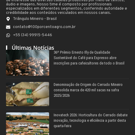
de interesse das diversas cadeias produtivas por meio de textos,
áudio e imagens. Nosso time é composto por profissionais
especializados em diferentes segmentos, conferindo autoridade e
credibilidade aos conteúdos veiculados em nossos canais.
Triângulo Mineiro - Brasil
contato@100porcentoagro.com.br
+55 (34) 99915-5446
Últimas Notícias
36º Prêmio Ernesto Illy de Qualidade
Sustentável do Café para Espresso abre
inscrições para cafeicultores de todo o Brasil
Denominação de Origem do Cerrado Mineiro
consolida marca de 420 mil sacas na safra
2025/2026
Inovatech 2026: Horticultura do Cerrado debate
inovação, tecnologia e eficiência a partir desta
quarta-feira