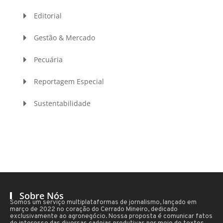
Editorial
Gestão & Mercado
Pecuária
Reportagem Especial
Sustentabilidade
Sobre Nós
Somos um serviço multiplataformas de jornalismo, lançado em
março de 2022 no coração do Cerrado Mineiro, dedicado
exclusivamente ao agronegócio. Nossa proposta é comunicar fatos