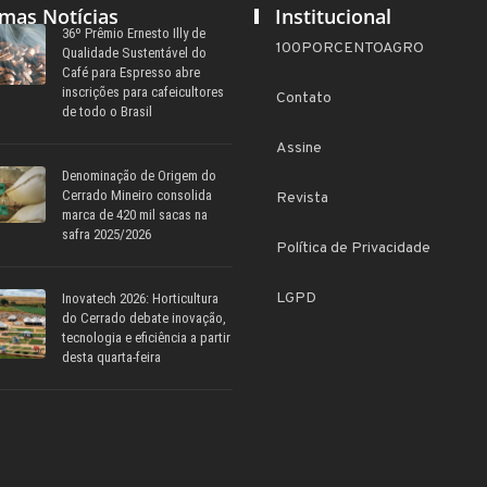
imas Notícias
Institucional
36º Prêmio Ernesto Illy de
100PORCENTOAGRO
Qualidade Sustentável do
Café para Espresso abre
inscrições para cafeicultores
Contato
de todo o Brasil
Assine
Denominação de Origem do
Cerrado Mineiro consolida
Revista
marca de 420 mil sacas na
safra 2025/2026
Política de Privacidade
LGPD
Inovatech 2026: Horticultura
do Cerrado debate inovação,
tecnologia e eficiência a partir
desta quarta-feira