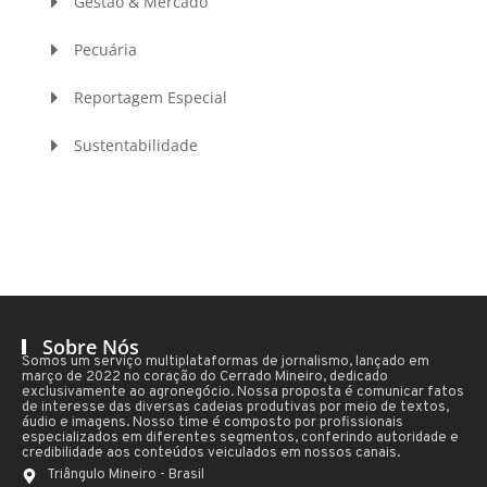
Gestão & Mercado
Pecuária
Reportagem Especial
Sustentabilidade
Sobre Nós
Somos um serviço multiplataformas de jornalismo, lançado em
março de 2022 no coração do Cerrado Mineiro, dedicado
exclusivamente ao agronegócio. Nossa proposta é comunicar fatos
de interesse das diversas cadeias produtivas por meio de textos,
áudio e imagens. Nosso time é composto por profissionais
especializados em diferentes segmentos, conferindo autoridade e
credibilidade aos conteúdos veiculados em nossos canais.
Triângulo Mineiro - Brasil