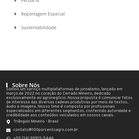
Pecuária
Reportagem Especial
Sustentabilidade
Sobre Nós
Somos um serviço multiplataformas de jornalismo, lançado em
março de 2022 no coração do Cerrado Mineiro, dedicado
exclusivamente ao agronegócio. Nossa proposta é comunicar fatos
de interesse das diversas cadeias produtivas por meio de textos,
áudio e imagens. Nosso time é composto por profissionais
especializados em diferentes segmentos, conferindo autoridade e
credibilidade aos conteúdos veiculados em nossos canais.
Triângulo Mineiro - Brasil
contato@100porcentoagro.com.br
+55 (34) 99915-5446